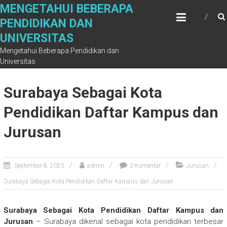
Skip
MENGETAHUI BEBERAPA
to
PENDIDIKAN DAN
content
UNIVERSITAS
Mengetahui Beberapa Pendidikan dan
Universitas
Surabaya Sebagai Kota
Pendidikan Daftar Kampus dan
Jurusan
September 8, 2025
admin
0 Komentar
Jurusan
Surabaya Sebagai Kota Pendidikan Daftar Kampus dan Jurusan
Surabaya Sebagai Kota Pendidikan Daftar Kampus dan
Jurusan
– Surabaya dikenal sebagai kota pendidikan terbesar