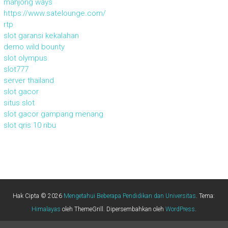
mahjong ways
https://www.satelounge.com/
rtp
slot garansi kekalahan
demo wild bounty
slot olympus
slot777
server thailand
slot gacor
situs slot
slot gacor gampang menang
slot qris 10 ribu
Hak Cipta © 2026
Mengetahui Beberapa Pendidikan dan Universitas
. Tema:
Himalayas
oleh ThemeGrill. Dipersembahkan oleh
WordPress
.