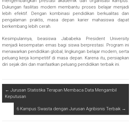
mengembangkan prestasi akademik dan organisasi kampus.
Dukungan fasilitas modern membantu proses belajar menjadi
lebih efektif. Dengan kombinasi pendidikan berkualitas dan
pengalaman praktis, masa depan karier mahasiswa dapat
berkembang lebih cerah.
Kesimpulannya, beasiswa Jababeka President University
menjadi kesempatan emas bagi siswa berprestasi. Program ini
menawarkan pendidikan global, lingkungan belajar modern, serta
peluang kerja kompetitif di masa depan. Karena itu, persiapkan
diri sejak dini dan manfaatkan peluang pendidikan terbaik ini.
←
Jurusan Statistika Terapan Membaca Data Mengambil
Keputusan
6 Kampus Swasta dengan Jurusan Agribisnis Terbaik
→