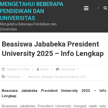
Skip
MENGETAHUI BEBERAPA
to
PENDIDIKAN DAN
content
UNIVERSITAS
Mengetahui Beberapa Pendidikan dan
Universitas
Beasiswa Jababeka President
University 2025 – Info Lengkap
Februari 23, 2026
admin
0 Komentar
Pendidikan
Beasiswa Jababeka President University 2025
Beasiswa Jababeka President University 2025 – Info
Lengkap
Beasiswa Jababeka President University menjadi salah satu