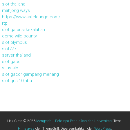
slot thailand
mahjong ways
https://www.satelounge.com/
rtp
slot garansi kekalahan
demo wild bounty
slot olympus
slot777
server thailand
slot gacor
situs slot
slot gacor gampang menang
slot qris 10 ribu
Hak Cipta © 2026
Mengetahui Beberapa Pendidikan dan Universitas
. Tema:
Himalayas
oleh ThemeGrill. Dipersembahkan oleh
WordPress
.