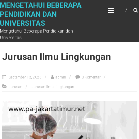
Skip
MENGETAHUI BEBERAPA
to
PENDIDIKAN DAN
content
UNIVERSITAS
Mengetahui Beberapa Pendidikan dan
Universitas
Jurusan Ilmu Lingkungan
September 13, 2025
admin
0 Komentar
Jurusan
Jurusan Ilmu Lingkungan