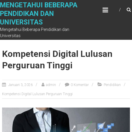
Skip
MENGETAHUI BEBERAPA
to
PENDIDIKAN DAN
content
UNIVERSITAS
Mengetahui Beberapa Pendidikan dan
Universitas
Kompetensi Digital Lulusan
Perguruan Tinggi
Januari 3, 2026
admin
0 Komentar
Pendidikan
Kompetensi Digital Lulusan Perguruan Tinggi