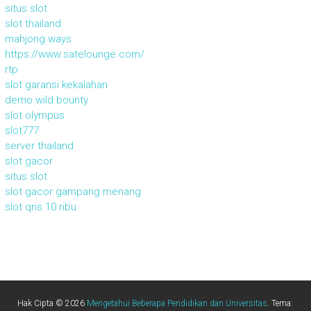
situs slot
slot thailand
mahjong ways
https://www.satelounge.com/
rtp
slot garansi kekalahan
demo wild bounty
slot olympus
slot777
server thailand
slot gacor
situs slot
slot gacor gampang menang
slot qris 10 ribu
Hak Cipta © 2026
Mengetahui Beberapa Pendidikan dan Universitas
. Tema: