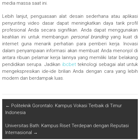
media massa saat ini.
Lebih lanjut, penguasaan alat desain sederhana atau aplikasi
penyunting video dasar dapat meningkatkan daya tarik profil
profesional Anda secara signifikan. Anda dapat menggunakan
keahlian ini untuk membangun
personal branding
yang kuat di
internet guna menarik perhatian para pemberi kerja. Inovasi
dalam penyampaian informasi akan membuat Anda menonjol di
antara ribuan pelamar kerja lainnya yang memiliki latar belakang
pendidikan serupa. Jadikan
ibcbet
teknologi sebagai alat untuk
mengekspresikan ide-ide brilian Anda dengan cara yang lebih
modern dan berdampak luas.
←
Politeknik Gorontalo: Kampus Vokasi Terbaik di Timur
Indonesia
Universitas Bath: Kampus Riset Terdepan dengan Reputasi
Internasional
→