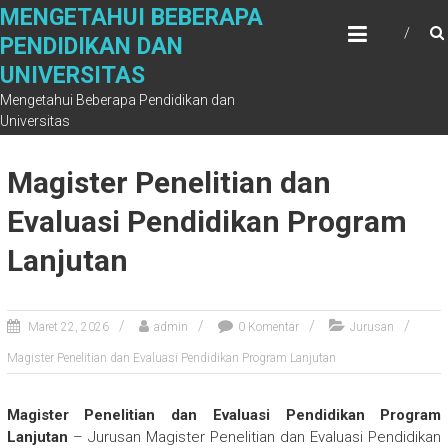
Skip
MENGETAHUI BEBERAPA
to
PENDIDIKAN DAN
content
UNIVERSITAS
Mengetahui Beberapa Pendidikan dan
Universitas
Magister Penelitian dan
Evaluasi Pendidikan Program
Lanjutan
Maret 22, 2026
admin
0 Komentar
Jurusan
Magister Penelitian dan Evaluasi Pendidikan Program Lanjutan
Magister Penelitian dan Evaluasi Pendidikan Program
Lanjutan
– Jurusan Magister Penelitian dan Evaluasi Pendidikan