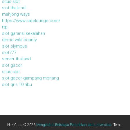
situs slot
slot thailand
mahjong ways
https://www.satelounge.com/
rtp
slot garansi kekalahan
demo wild bounty
slot olympus
slot777
server thailand
slot gacor
situs slot
slot gacor gampang menang
slot qris 10 ribu
Hak Cipta © 2026
Mengetahui Beberapa Pendidikan dan Universitas
. Tema: