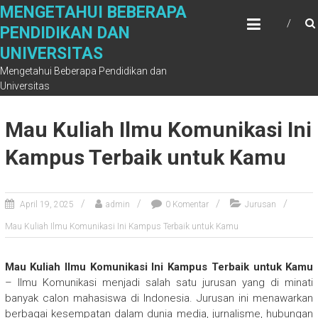
Skip
MENGETAHUI BEBERAPA
to
PENDIDIKAN DAN
content
UNIVERSITAS
Mengetahui Beberapa Pendidikan dan
Universitas
Mau Kuliah Ilmu Komunikasi Ini
Kampus Terbaik untuk Kamu
April 19, 2025
admin
0 Komentar
Jurusan
Mau Kuliah Ilmu Komunikasi Ini Kampus Terbaik untuk Kamu
Mau Kuliah Ilmu Komunikasi Ini Kampus Terbaik untuk Kamu
– Ilmu Komunikasi menjadi salah satu jurusan yang di minati
banyak calon mahasiswa di Indonesia. Jurusan ini menawarkan
berbagai kesempatan dalam dunia media, jurnalisme, hubungan