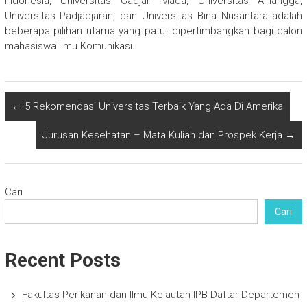
Indonesia, Universitas Gadjah Mada, Universitas Airlangga,
Universitas Padjadjaran, dan Universitas Bina Nusantara adalah
beberapa pilihan utama yang patut dipertimbangkan bagi calon
mahasiswa Ilmu Komunikasi.
←
5 Rekomendasi Universitas Terbaik Yang Ada Di Amerika
Jurusan Kesehatan – Mata Kuliah dan Prospek Kerja
→
Cari
Cari
Recent Posts
Fakultas Perikanan dan Ilmu Kelautan IPB Daftar Departemen