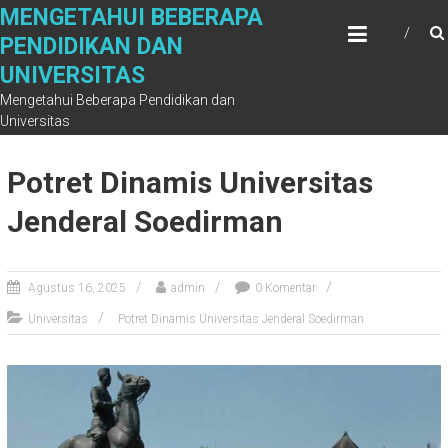
Skip
MENGETAHUI BEBERAPA
to
PENDIDIKAN DAN
content
UNIVERSITAS
Mengetahui Beberapa Pendidikan dan
Universitas
Potret Dinamis Universitas
Jenderal Soedirman
Agustus 16, 2025
admin
0 Komentar
Universitas
Potret Dinamis Universitas Jenderal Soedirman