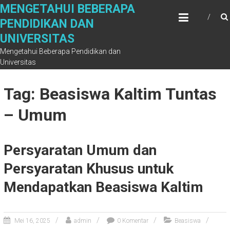
Skip
MENGETAHUI BEBERAPA
to
PENDIDIKAN DAN
content
UNIVERSITAS
Mengetahui Beberapa Pendidikan dan
Universitas
Tag: Beasiswa Kaltim Tuntas
– Umum
Persyaratan Umum dan
Persyaratan Khusus untuk
Mendapatkan Beasiswa Kaltim
Mei 16, 2025
admin
0 Komentar
Beasiswa