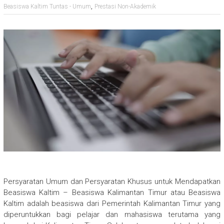
,
Beasiswa Kaltim Tuntas - Umum
Prestasi Non-Akademik
Persyaratan Umum dan Persyaratan Khusus untuk Mendapatkan
Beasiswa Kaltim – Beasiswa Kalimantan Timur atau Beasiswa
Kaltim adalah beasiswa dari Pemerintah Kalimantan Timur yang
diperuntukkan bagi pelajar dan mahasiswa terutama yang