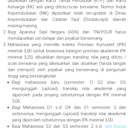
dibuktikan dengan Kartu Tanda Penduduk (KTP) dan Kartu
Keluarga (KK) asli yang difoto/scan berwarna. Nomor Induk
Kependudukan (NIK) dipastikan telah ter-update di Dinas
Kependudukan dan Catatan Sipil (Disdukcapil) daerah
masing-masing.
Bagi Aparatur Sipil Negara (ASN) dan TNI/POLRI harus
mendapatkan izin belajar dari pejabat berwenang.
Mahasiswa yang memiliki Indeks Prestasi Kumulatif (IPK)
minimal 3,00 (untuk beasiswa kategori prestasi akademik IPK
minimal 3,25) dibuktikan dengan transkrip nilai yang difoto /
scan berwarna yang dikeluarkan dan disahkan (tanda tangan
dan stempel) oleh pejabat yang berwenang di perguruan
tinggi yang bersangkutan.
Bagi mahasiswa baru (semester 1) S2 atau S3,
mengunggah (upload) transkip nilai akademik yang
diperoleh pada jenjang sebelumnya dengan IPK minimal
3,00.
Bagi Mahasiswa D1 s.d. D4 dan S1 semester 2 dan
seterusnya, mengunggah (upload) transkrip nilai akademik
yang diperoleh sebelumnya dengan IPK minimal 3,00.
Bagi Mahasiswa S2 dan S3 semester 2 s.d.
slot bonus