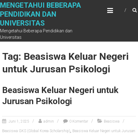
Skip
MENGETAHUI BEBERAPA
to
PENDIDIKAN DAN
content
UNIVERSITAS
Mengetahui Beberapa Pendidikan dan
Universitas
Tag: Beasiswa Keluar Negeri
untuk Jurusan Psikologi
Beasiswa Keluar Negeri untuk
Jurusan Psikologi
Juni 1, 2025
admin
0 Komentar
Beasiswa
,
Beasiswa GKS (Global Korea Scholarship)
Beasiswa Keluar Negeri untuk Jurusan