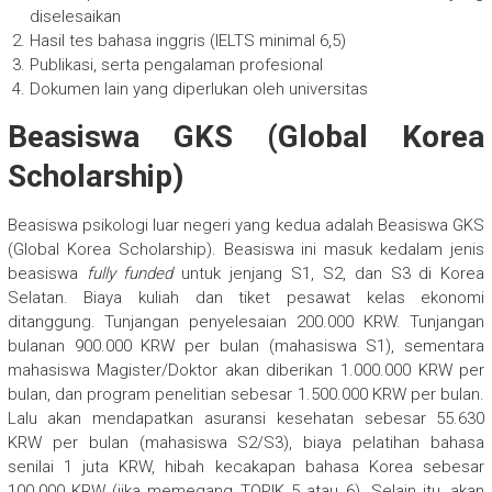
diselesaikan
Hasil tes bahasa inggris (IELTS minimal 6,5)
Publikasi, serta pengalaman profesional
Dokumen lain yang diperlukan oleh universitas
Beasiswa GKS (Global Korea
Scholarship)
Beasiswa psikologi luar negeri yang kedua adalah Beasiswa GKS
(Global Korea Scholarship). Beasiswa ini masuk kedalam jenis
beasiswa
fully funded
untuk jenjang S1, S2, dan S3 di Korea
Selatan. Biaya kuliah dan tiket pesawat kelas ekonomi
ditanggung. Tunjangan penyelesaian 200.000 KRW. Tunjangan
bulanan 900.000 KRW per bulan (mahasiswa S1), sementara
mahasiswa Magister/Doktor akan diberikan 1.000.000 KRW per
bulan, dan program penelitian sebesar 1.500.000 KRW per bulan.
Lalu akan mendapatkan asuransi kesehatan sebesar 55.630
KRW per bulan (mahasiswa S2/S3), biaya pelatihan bahasa
senilai 1 juta KRW, hibah kecakapan bahasa Korea sebesar
100.000 KRW (jika memegang TOPIK 5 atau 6). Selain itu, akan