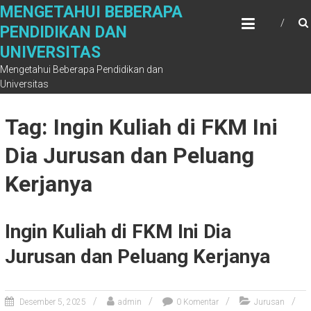
Skip
MENGETAHUI BEBERAPA
to
PENDIDIKAN DAN
content
UNIVERSITAS
Mengetahui Beberapa Pendidikan dan
Universitas
Tag: Ingin Kuliah di FKM Ini
Dia Jurusan dan Peluang
Kerjanya
Ingin Kuliah di FKM Ini Dia
Jurusan dan Peluang Kerjanya
Desember 5, 2025
admin
0 Komentar
Jurusan