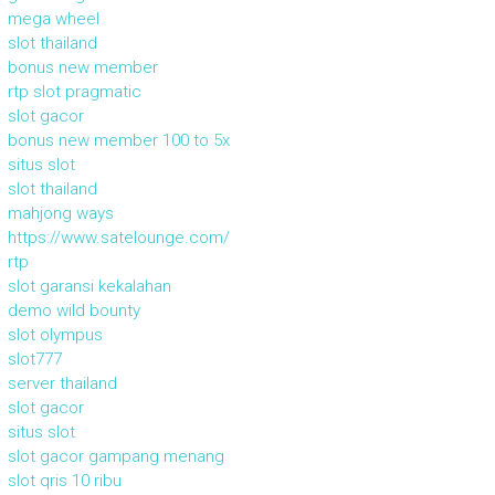
mega wheel
slot thailand
bonus new member
rtp slot pragmatic
slot gacor
bonus new member 100 to 5x
situs slot
slot thailand
mahjong ways
https://www.satelounge.com/
rtp
slot garansi kekalahan
demo wild bounty
slot olympus
slot777
server thailand
slot gacor
situs slot
slot gacor gampang menang
slot qris 10 ribu