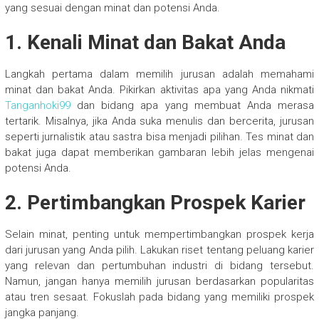
yang sesuai dengan minat dan potensi Anda.
1.
Kenali Minat dan Bakat Anda
Langkah pertama dalam memilih jurusan adalah memahami
minat dan bakat Anda. Pikirkan aktivitas apa yang Anda nikmati
Tanganhoki99
dan bidang apa yang membuat Anda merasa
tertarik. Misalnya, jika Anda suka menulis dan bercerita, jurusan
seperti jurnalistik atau sastra bisa menjadi pilihan. Tes minat dan
bakat juga dapat memberikan gambaran lebih jelas mengenai
potensi Anda.
2.
Pertimbangkan Prospek Karier
Selain minat, penting untuk mempertimbangkan prospek kerja
dari jurusan yang Anda pilih. Lakukan riset tentang peluang karier
yang relevan dan pertumbuhan industri di bidang tersebut.
Namun, jangan hanya memilih jurusan berdasarkan popularitas
atau tren sesaat. Fokuslah pada bidang yang memiliki prospek
jangka panjang.