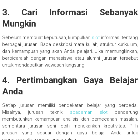
3.
Cari Informasi Sebanyak
Mungkin
Sebelum membuat keputusan, kumpulkan
slot
informasi tentang
berbagai jurusan. Baca deskripsi mata kuliah, struktur kurikulum,
dan kemampuan yang akan Anda pelajari. Jika memungkinkan,
berbicaralah dengan mahasiswa atau alumni jurusan tersebut
untuk mendapatkan wawasan langsung.
4.
Pertimbangkan Gaya Belajar
Anda
Setiap jurusan memiliki pendekatan belajar yang berbeda.
Misalnya, jurusan teknik
spaceman slot
cenderung
membutuhkan kemampuan analisis dan pemecahan masalah,
sementara jurusan seni lebih menekankan kreativitas. Pilih
jurusan yang sesuai dengan gaya belajar Anda untuk
memaksimalkan pengalaman kuliah.