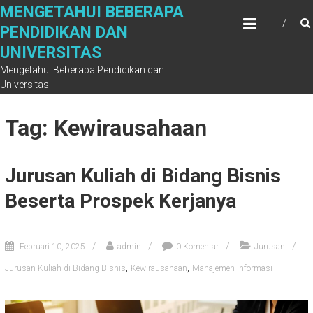
Skip
MENGETAHUI BEBERAPA
to
PENDIDIKAN DAN
content
UNIVERSITAS
Mengetahui Beberapa Pendidikan dan
Universitas
Tag: Kewirausahaan
Jurusan Kuliah di Bidang Bisnis
Beserta Prospek Kerjanya
Februari 10, 2025
admin
0 Komentar
Jurusan
,
,
Jurusan Kuliah di Bidang Bisnis
Kewirausahaan
Manajemen Informasi