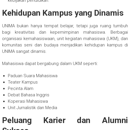
kebijakan pendidikan.
Kehidupan Kampus yang Dinamis
UNIMA bukan hanya tempat belajar, tetapi juga ruang tumbuh
bagi kreativitas dan kepemimpinan mahasiswa. Berbagai
organisasi kemahasiswaan, unit kegiatan mahasiswa (UKM), dan
komunitas seni dan budaya menjadikan kehidupan kampus di
UNIMA sangat dinamis.
Mahasiswa dapat bergabung dalam UKM seperti:
Paduan Suara Mahasiswa
Teater Kampus
Pecinta Alam
Debat Bahasa Inggris
Koperasi Mahasiswa
Unit Jurnalistik dan Media
Peluang Karier dan Alumni