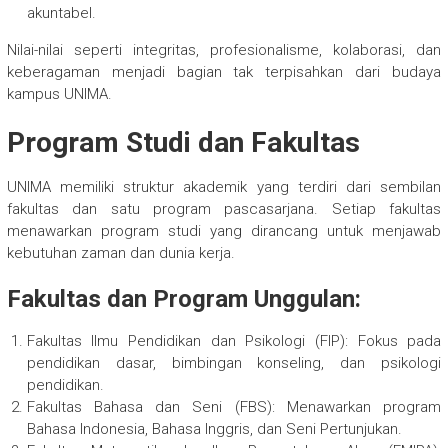
akuntabel.
Nilai-nilai seperti integritas, profesionalisme, kolaborasi, dan
keberagaman menjadi bagian tak terpisahkan dari budaya
kampus UNIMA.
Program Studi dan Fakultas
UNIMA memiliki struktur akademik yang terdiri dari sembilan
fakultas dan satu program pascasarjana. Setiap fakultas
menawarkan program studi yang dirancang untuk menjawab
kebutuhan zaman dan dunia kerja.
Fakultas dan Program Unggulan:
Fakultas Ilmu Pendidikan dan Psikologi (FIP): Fokus pada
pendidikan dasar, bimbingan konseling, dan psikologi
pendidikan.
Fakultas Bahasa dan Seni (FBS): Menawarkan program
Bahasa Indonesia, Bahasa Inggris, dan Seni Pertunjukan.