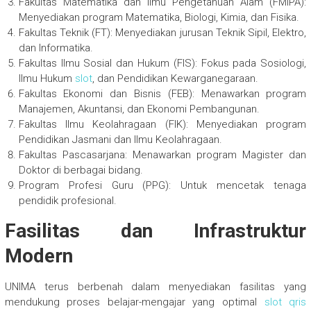
Fakultas Matematika dan Ilmu Pengetahuan Alam (FMIPA):
Menyediakan program Matematika, Biologi, Kimia, dan Fisika.
Fakultas Teknik (FT): Menyediakan jurusan Teknik Sipil, Elektro,
dan Informatika.
Fakultas Ilmu Sosial dan Hukum (FIS): Fokus pada Sosiologi,
Ilmu Hukum
slot
, dan Pendidikan Kewarganegaraan.
Fakultas Ekonomi dan Bisnis (FEB): Menawarkan program
Manajemen, Akuntansi, dan Ekonomi Pembangunan.
Fakultas Ilmu Keolahragaan (FIK): Menyediakan program
Pendidikan Jasmani dan Ilmu Keolahragaan.
Fakultas Pascasarjana: Menawarkan program Magister dan
Doktor di berbagai bidang.
Program Profesi Guru (PPG): Untuk mencetak tenaga
pendidik profesional.
Fasilitas dan Infrastruktur
Modern
UNIMA terus berbenah dalam menyediakan fasilitas yang
mendukung proses belajar-mengajar yang optimal
slot qris