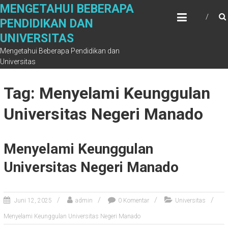
Skip
MENGETAHUI BEBERAPA
to
PENDIDIKAN DAN
content
UNIVERSITAS
Mengetahui Beberapa Pendidikan dan
Universitas
Tag: Menyelami Keunggulan
Universitas Negeri Manado
Menyelami Keunggulan
Universitas Negeri Manado
Juni 12, 2025
admin
0 Komentar
Universitas
Menyelami Keunggulan Universitas Negeri Manado