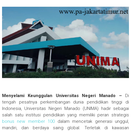
Menyelami Keunggulan Universitas Negeri Manado –
Di
tengah pesatnya perkembangan dunia pendidikan tinggi di
Indonesia, Universitas Negeri Manado (UNIMA) hadir sebagai
salah satu institusi pendidikan yang memiliki peran strategis
bonus new member 100
dalam mencetak generasi unggul,
mandiri, dan berdaya saing global. Terletak di kawasan