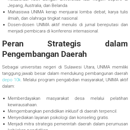
Jepang, Australia, dan Belanda.
Mahasiswa UNIMA kerap menjuarai lomba debat, karya tulis
ilmiah, dan olahraga tingkat nasional.
Dosen-dosen UNIMA aktif menulis di jurnal bereputasi dan
menjadi pembicara di konferensi internasional.
Peran Strategis dalam
Pengembangan Daerah
Sebagai universitas negeri di Sulawesi Utara, UNIMA memiliki
tanggung jawab besar dalam mendukung pembangunan daerah
depo 10k
. Melalui program pengabdian masyarakat, UNIMA aktif
dalam:
Memberdayakan masyarakat desa melalui pelatihan
kewirausahaan.
Mengembangkan pendidikan inklusif di daerah terpencil.
Menyediakan layanan psikologi dan konseling gratis.
Menjadi mitra strategis pemerintah daerah dalam perumusan