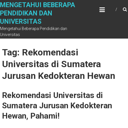
Skip
MENGETAHUI BEBERAPA
to
PENDIDIKAN DAN
content
UNIVERSITAS
Mengetahui Beberapa Pendidikan dan
Universitas
Tag: Rekomendasi
Universitas di Sumatera
Jurusan Kedokteran Hewan
Rekomendasi Universitas di
Sumatera Jurusan Kedokteran
Hewan, Pahami!