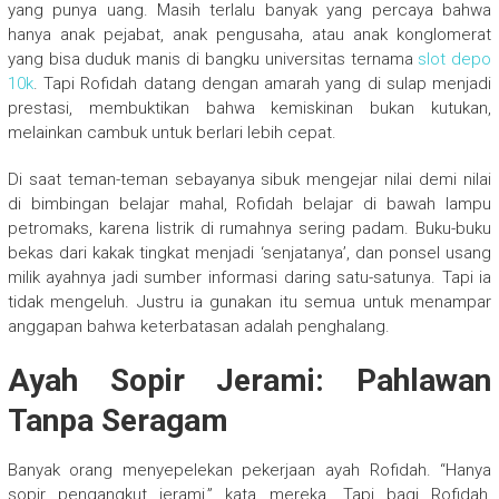
yang punya uang. Masih terlalu banyak yang percaya bahwa
hanya anak pejabat, anak pengusaha, atau anak konglomerat
yang bisa duduk manis di bangku universitas ternama
slot depo
10k
. Tapi Rofidah datang dengan amarah yang di sulap menjadi
prestasi, membuktikan bahwa kemiskinan bukan kutukan,
melainkan cambuk untuk berlari lebih cepat.
Di saat teman-teman sebayanya sibuk mengejar nilai demi nilai
di bimbingan belajar mahal, Rofidah belajar di bawah lampu
petromaks, karena listrik di rumahnya sering padam. Buku-buku
bekas dari kakak tingkat menjadi ‘senjatanya’, dan ponsel usang
milik ayahnya jadi sumber informasi daring satu-satunya. Tapi ia
tidak mengeluh. Justru ia gunakan itu semua untuk menampar
anggapan bahwa keterbatasan adalah penghalang.
Ayah Sopir Jerami: Pahlawan
Tanpa Seragam
Banyak orang menyepelekan pekerjaan ayah Rofidah. “Hanya
sopir pengangkut jerami,” kata mereka. Tapi bagi Rofidah,