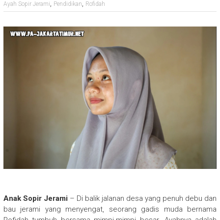
,
,
Ayah Sopir Jerami
Pendidikan
Rofidah
Anak Sopir Jerami
– Di balik jalanan desa yang penuh debu dan
bau jerami yang menyengat, seorang gadis muda bernama
Rofidah tumbuh bersama mimpi-mimpi besar. Ayahnya adalah