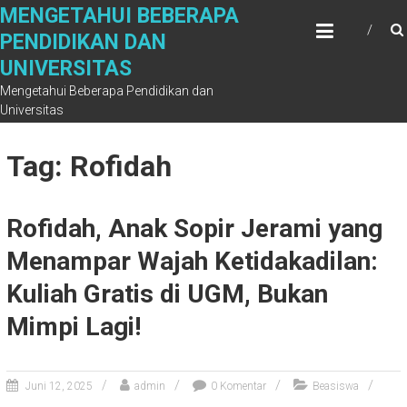
Skip
MENGETAHUI BEBERAPA
to
PENDIDIKAN DAN
content
UNIVERSITAS
Mengetahui Beberapa Pendidikan dan
Universitas
Tag: Rofidah
Rofidah, Anak Sopir Jerami yang
Menampar Wajah Ketidakadilan:
Kuliah Gratis di UGM, Bukan
Mimpi Lagi!
Juni 12, 2025
admin
0 Komentar
Beasiswa