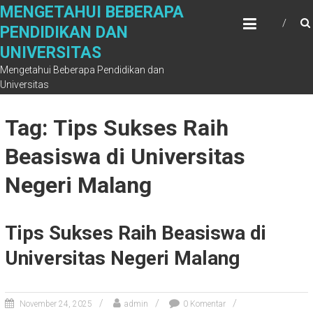
Skip
MENGETAHUI BEBERAPA
to
PENDIDIKAN DAN
content
UNIVERSITAS
Mengetahui Beberapa Pendidikan dan
Universitas
Tag: Tips Sukses Raih
Beasiswa di Universitas
Negeri Malang
Tips Sukses Raih Beasiswa di
Universitas Negeri Malang
November 24, 2025
admin
0 Komentar