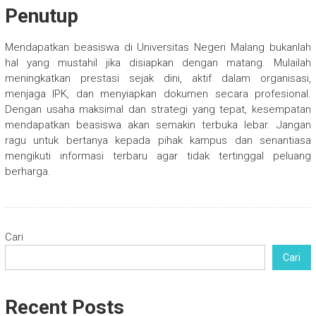
Penutup
Mendapatkan beasiswa di Universitas Negeri Malang bukanlah
hal yang mustahil jika disiapkan dengan matang. Mulailah
meningkatkan prestasi sejak dini, aktif dalam organisasi,
menjaga IPK, dan menyiapkan dokumen secara profesional.
Dengan usaha maksimal dan strategi yang tepat, kesempatan
mendapatkan beasiswa akan semakin terbuka lebar. Jangan
ragu untuk bertanya kepada pihak kampus dan senantiasa
mengikuti informasi terbaru agar tidak tertinggal peluang
berharga.
Cari
Cari
Recent Posts