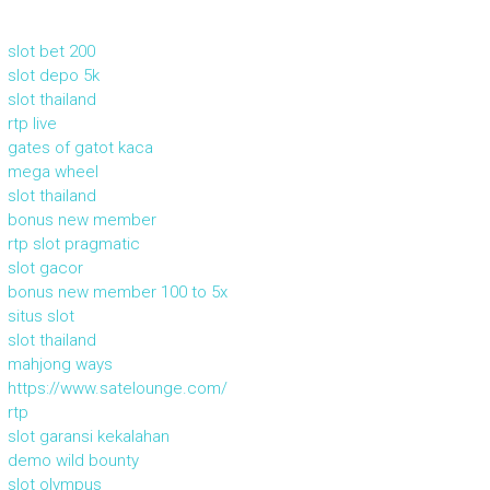
slot bet 200
slot depo 5k
slot thailand
rtp live
gates of gatot kaca
mega wheel
slot thailand
bonus new member
rtp slot pragmatic
slot gacor
bonus new member 100 to 5x
situs slot
slot thailand
mahjong ways
https://www.satelounge.com/
rtp
slot garansi kekalahan
demo wild bounty
slot olympus