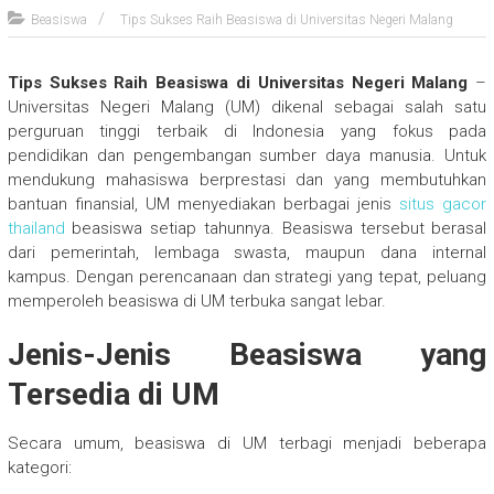
Beasiswa
Tips Sukses Raih Beasiswa di Universitas Negeri Malang
Tips Sukses Raih Beasiswa di Universitas Negeri Malang
–
Universitas Negeri Malang (UM) dikenal sebagai salah satu
perguruan tinggi terbaik di Indonesia yang fokus pada
pendidikan dan pengembangan sumber daya manusia. Untuk
mendukung mahasiswa berprestasi dan yang membutuhkan
bantuan finansial, UM menyediakan berbagai jenis
situs gacor
thailand
beasiswa setiap tahunnya. Beasiswa tersebut berasal
dari pemerintah, lembaga swasta, maupun dana internal
kampus. Dengan perencanaan dan strategi yang tepat, peluang
memperoleh beasiswa di UM terbuka sangat lebar.
Jenis-Jenis Beasiswa yang
Tersedia di UM
Secara umum, beasiswa di UM terbagi menjadi beberapa
kategori: