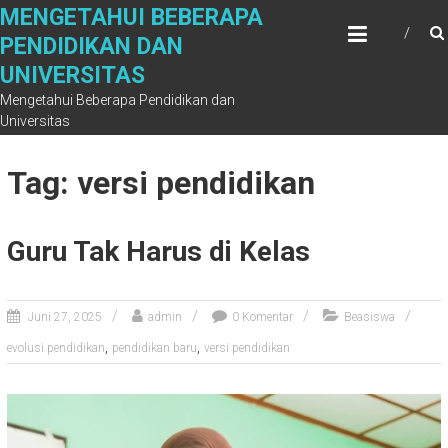
Skip
MENGETAHUI BEBERAPA
to
PENDIDIKAN DAN
content
UNIVERSITAS
Mengetahui Beberapa Pendidikan dan
Universitas
Tag: versi pendidikan
Guru Tak Harus di Kelas
Juni 27, 2025
admin
0 Komentar
Beasiswa
,
,
evolusi pendidikan
pendidikan baru
versi pendidikan