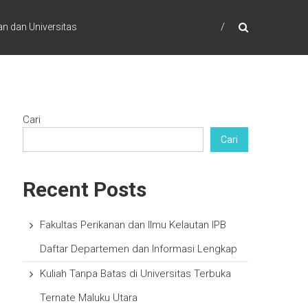
n dan Universitas
Cari
Cari
Recent Posts
Fakultas Perikanan dan Ilmu Kelautan IPB
Daftar Departemen dan Informasi Lengkap
Kuliah Tanpa Batas di Universitas Terbuka
Ternate Maluku Utara