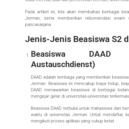
Pada artikel ini, kita akan membahas berbagai b
Jerman, serta memberikan rekomendasi enam uni
pascasarjana.
Jenis-Jenis Beasiswa S2 
Beasiswa DAAD (D
Austauschdienst)
DAAD adalah lembaga yang memberikan beasiswa b
Jerman. Beasiswa ini mencakup biaya hidup, biaya 
DAAD menawarkan beasiswa di berbagai bidan
mengejar gelar di universitas-universitas terkemuk
Beasiswa DAAD terbuka untuk mahasiswa dari ber
waktu di universitas Jerman. Untuk mendaftar,
mengikuti proses aplikasi yang cukup ketat.