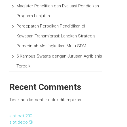
Magister Penelitian dan Evaluasi Pendidikan
Program Lanjutan
Percepatan Perbaikan Pendidikan di
Kawasan Transmigrasi: Langkah Strategis
Pemerintah Meningkatkan Mutu SDM
6 Kampus Swasta dengan Jurusan Agribisnis
Terbaik
Recent Comments
Tidak ada komentar untuk ditampilkan.
slot bet 200
slot depo 5k