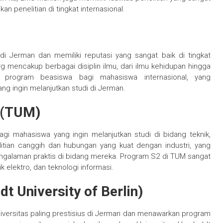
 penelitian di tingkat internasional.
 di Jerman dan memiliki reputasi yang sangat baik di tingkat
rg mencakup berbagai disiplin ilmu, dari ilmu kehidupan hingga
an program beasiswa bagi mahasiswa internasional, yang
ng ingin melanjutkan studi di Jerman.
 (TUM)
agi mahasiswa yang ingin melanjutkan studi di bidang teknik,
elitian canggih dan hubungan yang kuat dengan industri, yang
alaman praktis di bidang mereka. Program S2 di TUM sangat
k elektro, dan teknologi informasi.
t University of Berlin)
universitas paling prestisius di Jerman dan menawarkan program