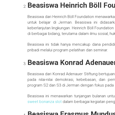
Beasiswa Heinrich Böll Fo
Beasiswa dari Heinrich Böll Foundation menawarkan
untuk belajar di Jerman. Beasiswa ini didasar
keberlanjutan lingkungan. Heinrich Böll Foundati
di berbagai bidang, terutama dalam ilmu sosial, hu
Beasiswa ini tidak hanya mencakup dana pendid
pribadi melalui program pelatihan dan seminar.
Beasiswa Konrad Adenauer
Beasiswa dari Konrad Adenauer Stiftung bertuju
pada nilai-nilai demokrasi, kebebasan, dan p
program S2 dan S3 di Jerman dengan fokus pada bid
Beasiswa ini menawarkan tunjangan bulanan untuk 
sweet bonanza slot
dalam berbagai kegiatan peng
Beasiswa Erasmus Mundu