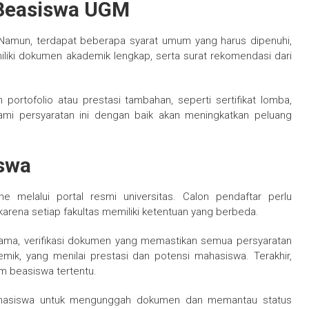
Beasiswa UGM
. Namun, terdapat beberapa syarat umum yang harus dipenuhi,
iliki dokumen akademik lengkap, serta surat rekomendasi dari
ortofolio atau prestasi tambahan, seperti sertifikat lomba,
mi persyaratan ini dengan baik akan meningkatkan peluang
swa
e melalui portal resmi universitas. Calon pendaftar perlu
arena setiap fakultas memiliki ketentuan yang berbeda.
ama, verifikasi dokumen yang memastikan semua persyaratan
mik, yang menilai prestasi dan potensi mahasiswa. Terakhir,
m beasiswa tertentu.
hasiswa untuk mengunggah dokumen dan memantau status