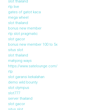
slot thailand
rtp live
gates of gatot kaca
mega wheel
slot thailand
bonus new member
rtp slot pragmatic
slot gacor
bonus new member 100 to 5x
situs slot
slot thailand
mahjong ways
https://www.satelounge.com/
rtp
slot garansi kekalahan
demo wild bounty
slot olympus
slot777
server thailand
slot gacor
situs slot