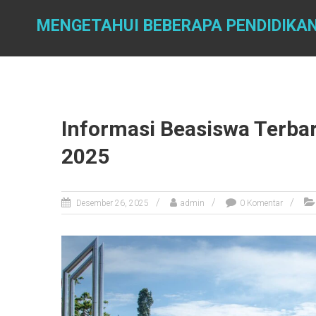
Skip
to
MENGETAHUI BEBERAPA PENDIDIKAN
content
Informasi Beasiswa Terba
2025
Desember 26, 2025
admin
0 Komentar