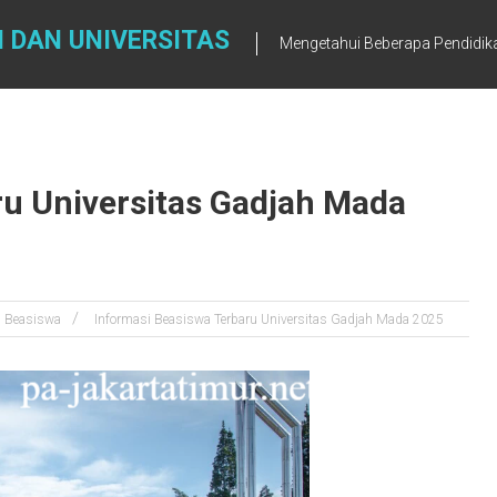
 DAN UNIVERSITAS
Mengetahui Beberapa Pendidika
ru Universitas Gadjah Mada
Beasiswa
Informasi Beasiswa Terbaru Universitas Gadjah Mada 2025