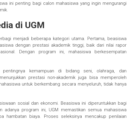
swa ini penting bagi calon mahasiswa yang ingin mengurangi
mik.
edia di UGM
rbagi menjadi beberapa kategori utama. Pertama, beasiswa
siswa dengan prestasi akademik tinggi, baik dari nilai rapor
rnasional. Dengan program ini, mahasiswa berkesempatan
 pentingnya kemampuan di bidang seni, olahraga, dan
menunjukkan prestasi non-akademik juga bisa memperoleh
ahasiswa untuk berkembang secara menyeluruh, tidak hanya
iswaan sosial dan ekonomi. Beasiswa ini diperuntukkan bagi
an adanya program ini, UGM memastikan semua mahasiswa
pa hambatan biaya. Proses seleksinya mencakup penilaian