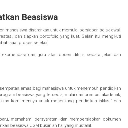
atkan Beasiswa
lon mahasiswa disarankan untuk memulai persiapan sejak awal.
tasi, dan siapkan portofolio yang kuat. Selain itu, mengikuti
ambah saat proses seleksi.
 rekomendasi dari guru atau dosen ditulis secara jelas dan
kesempatan emas bagi mahasiswa untuk menempuh pendidikan
program beasiswa yang tersedia, mulai dari prestasi akademik,
ukkan komitmennya untuk mendukung pendidikan inklusif dan
terbaru, memahami persyaratan, dan mempersiapkan dokumen
tkan beasiswa UGM bukanlah hal yang mustahil.