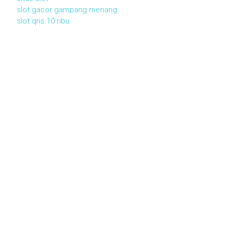
slot gacor gampang menang
slot qris 10 ribu