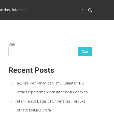
n dan Universitas
Cari
Cari
Recent Posts
Fakultas Perikanan dan Ilmu Kelautan IPB
Daftar Departemen dan Informasi Lengkap
Kuliah Tanpa Batas di Universitas Terbuka
Ternate Maluku Utara