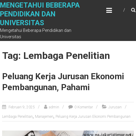
Skip
MENGETAHUI BEBERAPA
to
PENDIDIKAN DAN
content
UNIVERSITAS
Mengetahui Beberapa Pendidikan dan
Universitas
Tag: Lembaga Penelitian
Peluang Kerja Jurusan Ekonomi
Pembangunan, Pahami
Februari 9, 2025
admin
0 Komentar
Jurusan
,
,
Lembaga Penelitian
Manajemen
Peluang Kerja Jurusan Ekonomi Pembangunan