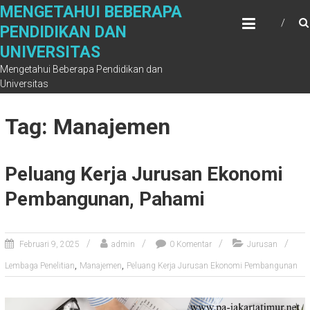
Skip
MENGETAHUI BEBERAPA
to
PENDIDIKAN DAN
content
UNIVERSITAS
Mengetahui Beberapa Pendidikan dan
Universitas
Tag: Manajemen
Peluang Kerja Jurusan Ekonomi
Pembangunan, Pahami
Februari 9, 2025
admin
0 Komentar
Jurusan
,
,
Lembaga Penelitian
Manajemen
Peluang Kerja Jurusan Ekonomi Pembangunan