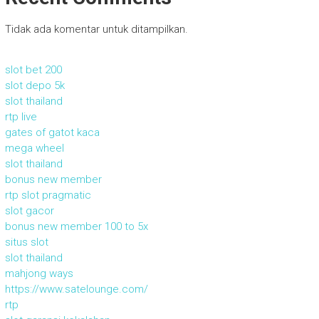
Tidak ada komentar untuk ditampilkan.
slot bet 200
slot depo 5k
slot thailand
rtp live
gates of gatot kaca
mega wheel
slot thailand
bonus new member
rtp slot pragmatic
slot gacor
bonus new member 100 to 5x
situs slot
slot thailand
mahjong ways
https://www.satelounge.com/
rtp