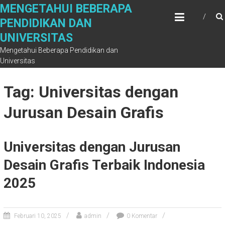
Skip
MENGETAHUI BEBERAPA
to
PENDIDIKAN DAN
content
UNIVERSITAS
Mengetahui Beberapa Pendidikan dan
Universitas
Tag: Universitas dengan
Jurusan Desain Grafis
Universitas dengan Jurusan
Desain Grafis Terbaik Indonesia
2025
Februari 10, 2025
admin
0 Komentar