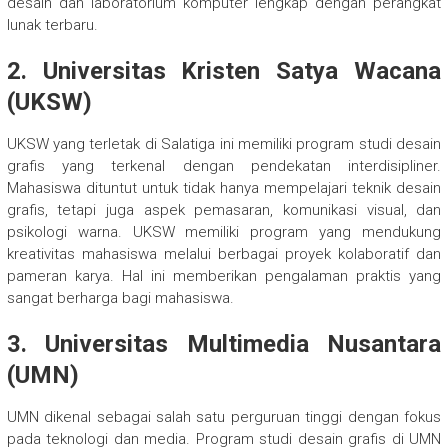
desain dan laboratorium komputer lengkap dengan perangkat
lunak terbaru.
2. Universitas Kristen Satya Wacana
(UKSW)
UKSW yang terletak di Salatiga ini memiliki program studi desain
grafis yang terkenal dengan pendekatan interdisipliner.
Mahasiswa dituntut untuk tidak hanya mempelajari teknik desain
grafis, tetapi juga aspek pemasaran, komunikasi visual, dan
psikologi warna. UKSW memiliki program yang mendukung
kreativitas mahasiswa melalui berbagai proyek kolaboratif dan
pameran karya. Hal ini memberikan pengalaman praktis yang
sangat berharga bagi mahasiswa.
3. Universitas Multimedia Nusantara
(UMN)
UMN dikenal sebagai salah satu perguruan tinggi dengan fokus
pada teknologi dan media. Program studi desain grafis di UMN