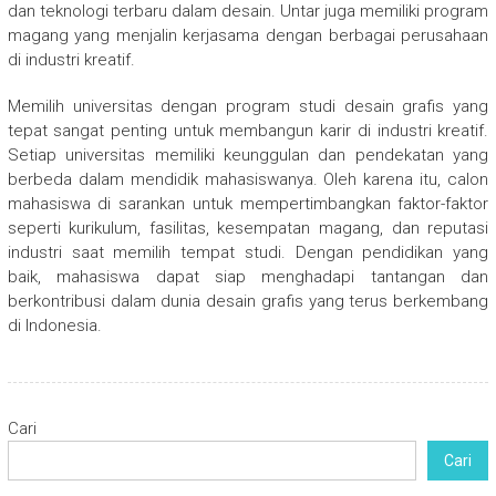
dan teknologi terbaru dalam desain. Untar juga memiliki program
magang yang menjalin kerjasama dengan berbagai perusahaan
di industri kreatif.
Memilih universitas dengan program studi desain grafis yang
tepat sangat penting untuk membangun karir di industri kreatif.
Setiap universitas memiliki keunggulan dan pendekatan yang
berbeda dalam mendidik mahasiswanya. Oleh karena itu, calon
mahasiswa di sarankan untuk mempertimbangkan faktor-faktor
seperti kurikulum, fasilitas, kesempatan magang, dan reputasi
industri saat memilih tempat studi. Dengan pendidikan yang
baik, mahasiswa dapat siap menghadapi tantangan dan
berkontribusi dalam dunia desain grafis yang terus berkembang
di Indonesia.
Cari
Cari