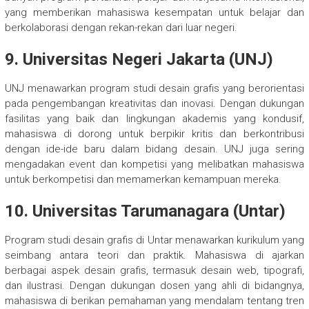
yang memberikan mahasiswa kesempatan untuk belajar dan
berkolaborasi dengan rekan-rekan dari luar negeri.
9. Universitas Negeri Jakarta (UNJ)
UNJ menawarkan program studi desain grafis yang berorientasi
pada pengembangan kreativitas dan inovasi. Dengan dukungan
fasilitas yang baik dan lingkungan akademis yang kondusif,
mahasiswa di dorong untuk berpikir kritis dan berkontribusi
dengan ide-ide baru dalam bidang desain. UNJ juga sering
mengadakan event dan kompetisi yang melibatkan mahasiswa
untuk berkompetisi dan memamerkan kemampuan mereka.
10. Universitas Tarumanagara (Untar)
Program studi desain grafis di Untar menawarkan kurikulum yang
seimbang antara teori dan praktik. Mahasiswa di ajarkan
berbagai aspek desain grafis, termasuk desain web, tipografi,
dan ilustrasi. Dengan dukungan dosen yang ahli di bidangnya,
mahasiswa di berikan pemahaman yang mendalam tentang tren