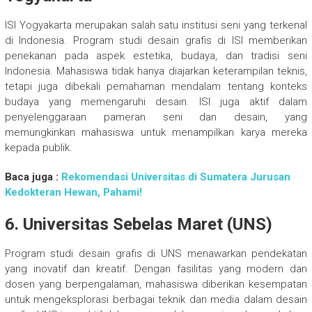
ISI Yogyakarta merupakan salah satu institusi seni yang terkenal
di Indonesia. Program studi desain grafis di ISI memberikan
penekanan pada aspek estetika, budaya, dan tradisi seni
Indonesia. Mahasiswa tidak hanya diajarkan keterampilan teknis,
tetapi juga dibekali pemahaman mendalam tentang konteks
budaya yang memengaruhi desain. ISI juga aktif dalam
penyelenggaraan pameran seni dan desain, yang
memungkinkan mahasiswa untuk menampilkan karya mereka
kepada publik.
Baca juga :
Rekomendasi Universitas di Sumatera Jurusan
Kedokteran Hewan, Pahami!
6. Universitas Sebelas Maret (UNS)
Program studi desain grafis di UNS menawarkan pendekatan
yang inovatif dan kreatif. Dengan fasilitas yang modern dan
dosen yang berpengalaman, mahasiswa diberikan kesempatan
untuk mengeksplorasi berbagai teknik dan media dalam desain