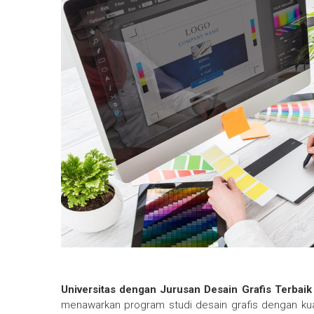
Universitas dengan Jurusan Desain Grafis Terbai
menawarkan program studi desain grafis dengan kual