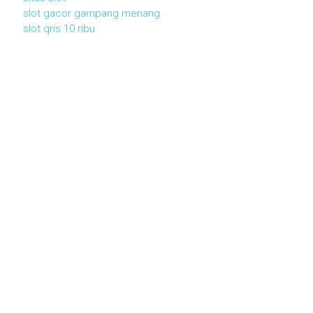
slot gacor gampang menang
slot qris 10 ribu