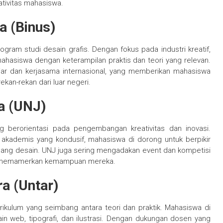
tivitas mahasiswa.
a (Binus)
rogram studi desain grafis. Dengan fokus pada industri kreatif,
ahasiswa dengan keterampilan praktis dan teori yang relevan.
ajar dan kerjasama internasional, yang memberikan mahasiswa
kan-rekan dari luar negeri.
ta (UNJ)
 berorientasi pada pengembangan kreativitas dan inovasi.
 akademis yang kondusif, mahasiswa di dorong untuk berpikir
bidang desain. UNJ juga sering mengadakan event dan kompetisi
an memamerkan kemampuan mereka.
a (Untar)
rikulum yang seimbang antara teori dan praktik. Mahasiswa di
in web, tipografi, dan ilustrasi. Dengan dukungan dosen yang