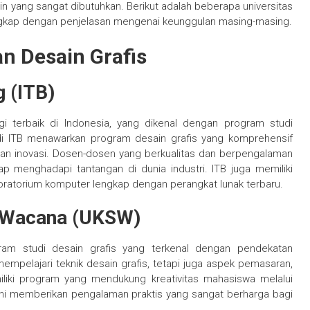
lin yang sangat dibutuhkan. Berikut adalah beberapa universitas
lengkap dengan penjelasan mengenai keunggulan masing-masing.
n Desain Grafis
g (ITB)
ggi terbaik di Indonesia, yang dikenal dengan program studi
di ITB menawarkan program desain grafis yang komprehensif
an inovasi. Dosen-dosen yang berkualitas dan berpengalaman
 menghadapi tantangan di dunia industri. ITB juga memiliki
boratorium komputer lengkap dengan perangkat lunak terbaru.
ya Wacana (UKSW)
gram studi desain grafis yang terkenal dengan pendekatan
 mempelajari teknik desain grafis, tetapi juga aspek pemasaran,
iliki program yang mendukung kreativitas mahasiswa melalui
 ini memberikan pengalaman praktis yang sangat berharga bagi