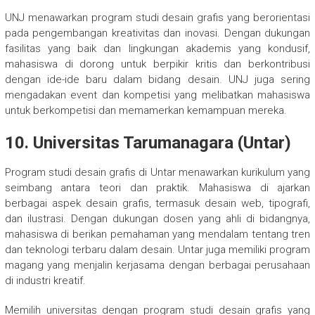
UNJ menawarkan program studi desain grafis yang berorientasi
pada pengembangan kreativitas dan inovasi. Dengan dukungan
fasilitas yang baik dan lingkungan akademis yang kondusif,
mahasiswa di dorong untuk berpikir kritis dan berkontribusi
dengan ide-ide baru dalam bidang desain. UNJ juga sering
mengadakan event dan kompetisi yang melibatkan mahasiswa
untuk berkompetisi dan memamerkan kemampuan mereka.
10. Universitas Tarumanagara (Untar)
Program studi desain grafis di Untar menawarkan kurikulum yang
seimbang antara teori dan praktik. Mahasiswa di ajarkan
berbagai aspek desain grafis, termasuk desain web, tipografi,
dan ilustrasi. Dengan dukungan dosen yang ahli di bidangnya,
mahasiswa di berikan pemahaman yang mendalam tentang tren
dan teknologi terbaru dalam desain. Untar juga memiliki program
magang yang menjalin kerjasama dengan berbagai perusahaan
di industri kreatif.
Memilih universitas dengan program studi desain grafis yang