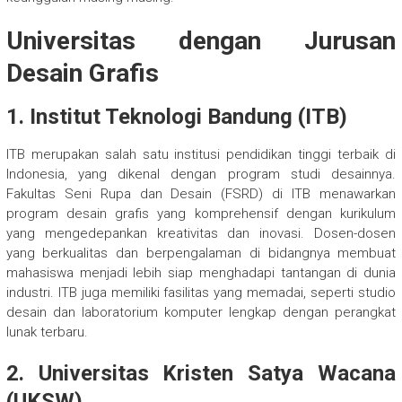
Universitas dengan Jurusan
Desain Grafis
1. Institut Teknologi Bandung (ITB)
ITB merupakan salah satu institusi pendidikan tinggi terbaik di
Indonesia, yang dikenal dengan program studi desainnya.
Fakultas Seni Rupa dan Desain (FSRD) di ITB menawarkan
program desain grafis yang komprehensif dengan kurikulum
yang mengedepankan kreativitas dan inovasi. Dosen-dosen
yang berkualitas dan berpengalaman di bidangnya membuat
mahasiswa menjadi lebih siap menghadapi tantangan di dunia
industri. ITB juga memiliki fasilitas yang memadai, seperti studio
desain dan laboratorium komputer lengkap dengan perangkat
lunak terbaru.
2. Universitas Kristen Satya Wacana
(UKSW)