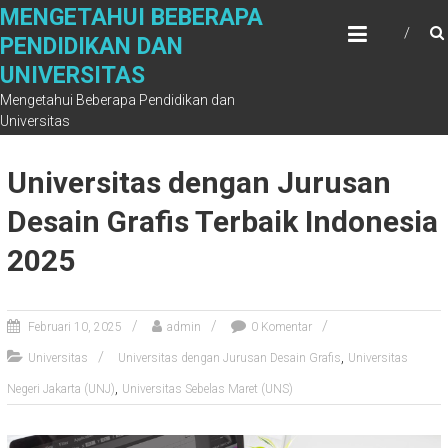
Skip
MENGETAHUI BEBERAPA
to
PENDIDIKAN DAN
content
UNIVERSITAS
Mengetahui Beberapa Pendidikan dan
Universitas
Universitas dengan Jurusan
Desain Grafis Terbaik Indonesia
2025
Februari 10, 2025
admin
0 Komentar
,
Universitas
Universitas dengan Jurusan Desain Grafis
Universitas
,
Negeri Jakarta (UNJ)
Universitas Sebelas Maret (UNS)