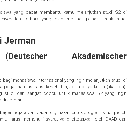
easiswa yang dapat membantu kamu melanjutkan studi S2 di
versitas terbaik yang bisa menjadi pilihan untuk studi
di Jerman
eutscher Akademischer
agi mahasiswa internasional yang ingin melanjutkan studi di
perjalanan, asuransi kesehatan, serta biaya kuliah (jika ada).
g studi dan sangat cocok untuk mahasiswa S2 yang ingin
a di Jerman.
bagai negara dan dapat digunakan untuk program studi penuh
 kamu harus memenuhi syarat yang ditetapkan oleh DAAD dan