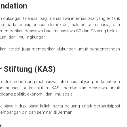
undation
 dukungan finansial bagi mahasiswa internasional yang tertarik
kan pada prinsip-prinsip demokrasi, hak asasi manusia, dan
on memberikan beasiswa bagi mahasiswa S2 dan S3 yang belajar
kum, dan ilmu lingkungan.
ikan, tetapi juga memberikan dukungan untuk pengembangan
 Stiftung (KAS)
an untuk mendukung mahasiswa internasional yang berkomitmen
embangunan berkelanjutan. KAS memberikan beasiswa untuk
ang politik, ekonomi, dan ilmu sosial.
biaya hidup, biaya kuliah, serta peluang untuk berpartisipasi
embangan diri dan seminar di Jerman.
s