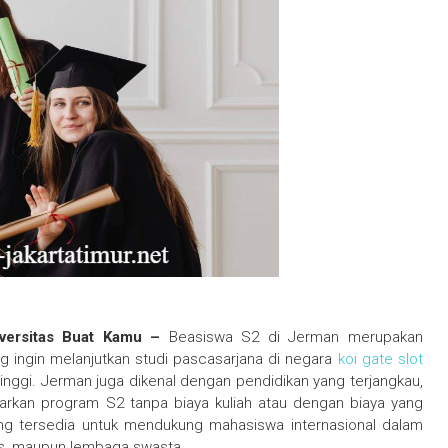
iversitas Buat Kamu –
Beasiswa S2 di Jerman merupakan
 ingin melanjutkan studi pascasarjana di negara
koi gate slot
inggi. Jerman juga dikenal dengan pendidikan yang terjangkau,
warkan program S2 tanpa biaya kuliah atau dengan biaya yang
ang tersedia untuk mendukung mahasiswa internasional dalam
tas, maupun lembaga swasta.