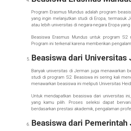
Program Erasmus Mundus adalah program beasiswa
yang ingin melanjutkan studi di Eropa, termasuk 
atau lebih universitas di negara-negara Eropa yan
Beasiswa Erasmus Mundus untuk program S2 mem
Program ini terkenal karena memberikan pengalama
Beasiswa dari Universitas
Banyak universitas di Jerman juga menawarkan be
studi di program S2. Beasiswa ini sering kali men
menawarkan beasiswa ini meliputi Universitas Heid
Untuk mendapatkan beasiswa dari universitas ini
yang kamu pilih. Proses seleksi dapat bervari
berdasarkan prestasi akademik, pengalaman profesio
Beasiswa dari Pemerintah