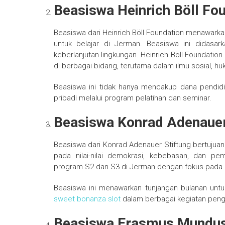
Beasiswa Heinrich Böll Fo
Beasiswa dari Heinrich Böll Foundation menawarkan
untuk belajar di Jerman. Beasiswa ini didasar
keberlanjutan lingkungan. Heinrich Böll Foundati
di berbagai bidang, terutama dalam ilmu sosial, hu
Beasiswa ini tidak hanya mencakup dana pendid
pribadi melalui program pelatihan dan seminar.
Beasiswa Konrad Adenauer
Beasiswa dari Konrad Adenauer Stiftung bertuju
pada nilai-nilai demokrasi, kebebasan, dan p
program S2 dan S3 di Jerman dengan fokus pada bid
Beasiswa ini menawarkan tunjangan bulanan untuk 
sweet bonanza slot
dalam berbagai kegiatan peng
Beasiswa Erasmus Mundu