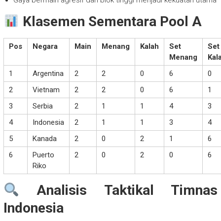
Gaya bermain agresif dan blok tinggi menjadi kekuatan utama
Klasemen Sementara Pool A
Pos
Negara
Main
Menang
Kalah
Set
Set
Menang
Kal
1
Argentina
2
2
0
6
0
2
Vietnam
2
2
0
6
1
3
Serbia
2
1
1
4
3
4
Indonesia
2
1
1
3
4
5
Kanada
2
0
2
1
6
6
Puerto
2
0
2
0
6
Riko
Analisis Taktikal Timnas
Indonesia