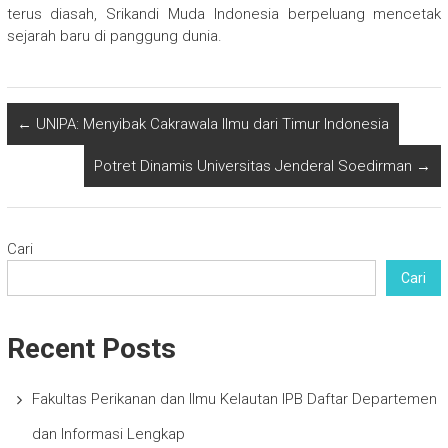
terus diasah, Srikandi Muda Indonesia berpeluang mencetak
sejarah baru di panggung dunia.
←
UNIPA: Menyibak Cakrawala Ilmu dari Timur Indonesia
Potret Dinamis Universitas Jenderal Soedirman
→
Cari
Cari
Recent Posts
Fakultas Perikanan dan Ilmu Kelautan IPB Daftar Departemen
dan Informasi Lengkap