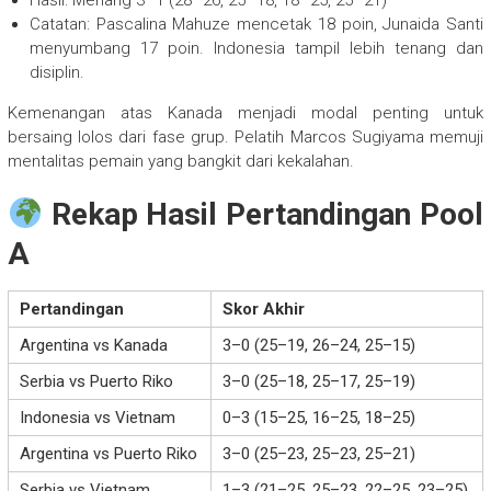
Hasil: Menang 3–1 (28–26, 25–18, 18–25, 25–21)
Catatan: Pascalina Mahuze mencetak 18 poin, Junaida Santi
menyumbang 17 poin. Indonesia tampil lebih tenang dan
disiplin.
Kemenangan atas Kanada menjadi modal penting untuk
bersaing lolos dari fase grup. Pelatih Marcos Sugiyama memuji
mentalitas pemain yang bangkit dari kekalahan.
Rekap Hasil Pertandingan Pool
A
Pertandingan
Skor Akhir
Argentina vs Kanada
3–0 (25–19, 26–24, 25–15)
Serbia vs Puerto Riko
3–0 (25–18, 25–17, 25–19)
Indonesia vs Vietnam
0–3 (15–25, 16–25, 18–25)
Argentina vs Puerto Riko
3–0 (25–23, 25–23, 25–21)
Serbia vs Vietnam
1–3 (21–25, 25–23, 22–25, 23–25)