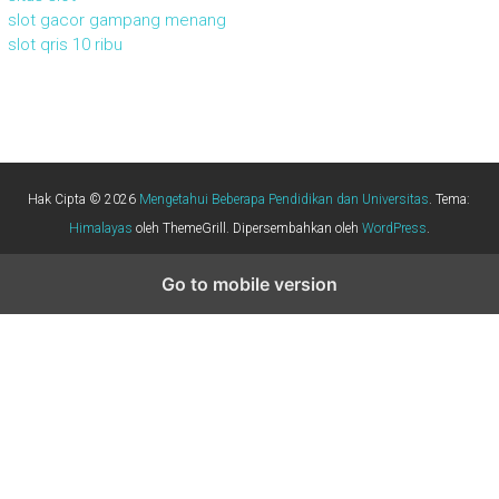
slot gacor gampang menang
slot qris 10 ribu
Hak Cipta © 2026
Mengetahui Beberapa Pendidikan dan Universitas
. Tema:
Himalayas
oleh ThemeGrill. Dipersembahkan oleh
WordPress
.
Go to mobile version