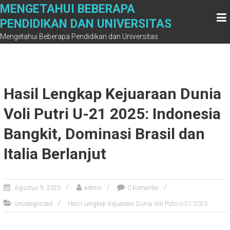
Skip
MENGETAHUI BEBERAPA
to
PENDIDIKAN DAN UNIVERSITAS
content
Mengetahui Beberapa Pendidikan dan Universitas
Hasil Lengkap Kejuaraan Dunia
Voli Putri U-21 2025: Indonesia
Bangkit, Dominasi Brasil dan
Italia Berlanjut
Agustus 9, 2025
admin
0 Komentar
Uncategorized
Hasil Lengkap Kejuaraan Dunia Voli Putri U-21 2025